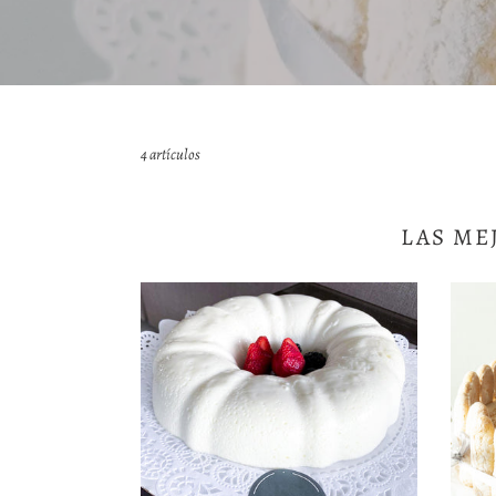
4 artículos
LAS ME
Gelatina
Gelati
de
de
Yogurt
Horch
Light