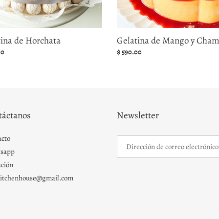
tina de Horchata
Gelatina de Mango y Cha
00
Precio
$ 590.00
al
habitual
táctanos
Newsletter
acto
sapp
ción
kitchenhouse@gmail.com