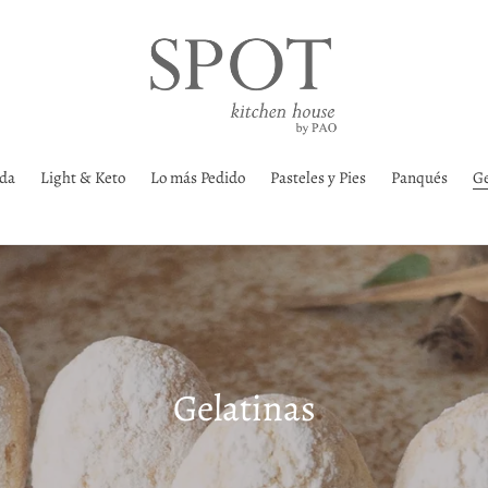
ada
Light & Keto
Lo más Pedido
Pasteles y Pies
Panqués
Ge
C
Gelatinas
o