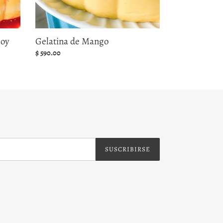
moy
Gelatina de Mango
Precio
$ 590.00
habitual
SUSCRIBIRSE