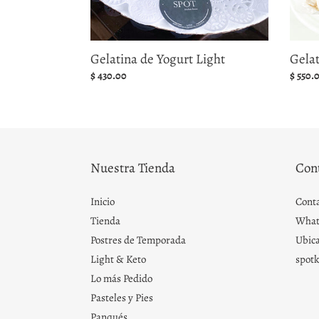
Gela
Gelatina de Yogurt Light
Precio
$ 550.
Precio
$ 430.00
habitu
habitual
Nuestra Tienda
Con
Inicio
Cont
Tienda
What
Postres de Temporada
Ubica
Light & Keto
spot
Lo más Pedido
Pasteles y Pies
Panqués