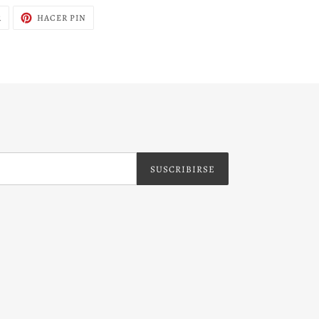
TUITEAR
PINEAR
R
HACER PIN
EN
EN
TWITTER
PINTEREST
SUSCRIBIRSE