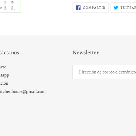
COMPARTIR
COMPARTIR
TUITEA
EN
FACEBOOK
táctanos
Newsletter
acto
sapp
ción
kitchenhouse@gmail.com