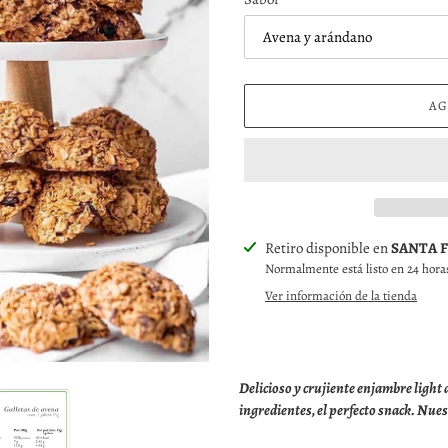
AG
Agregando
Retiro disponible en
SANTA 
el
Normalmente está listo en 24 hora
producto
Ver información de la tienda
a
tu
carrito
Delicioso y crujiente enjambre light
ingredientes, el perfecto snack. Nues