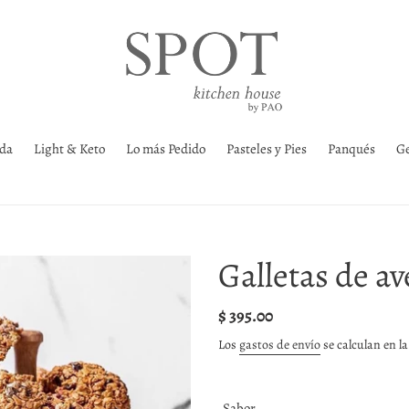
ada
Light & Keto
Lo más Pedido
Pasteles y Pies
Panqués
Ge
Galletas de a
Precio
$ 395.00
habitual
Los
gastos de envío
se calculan en la
Sabor